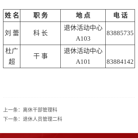
姓 名
职 务
地 点
电 话
退休活动中心
刘 蕾
科 长
83885735
A103
杜广
退休活动中心
干 事
超
A101
83884142
上一条：离休干部管理科
下一条：退休人员管理二科