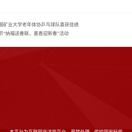
国矿业大学老年体协乒乓球队喜获佳绩
春节“纳福送春联，墨香迎新春”活动
本平台为互联网非涉密平台，严禁处理、传输国家秘密