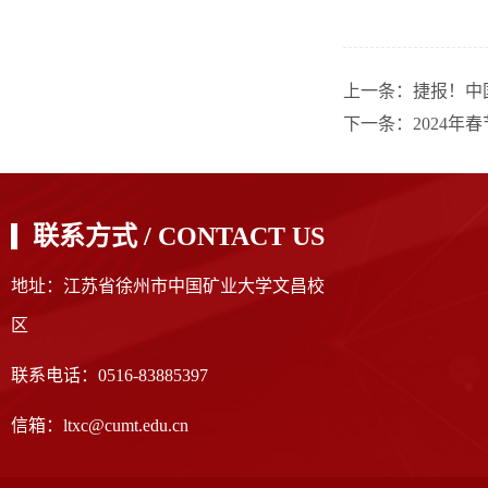
上一条：捷报！中
下一条：2024年
联系方式 / CONTACT US
地址：江苏省徐州市中国矿业大学文昌校
区
联系电话：0516-83885397
信箱：ltxc@cumt.edu.cn