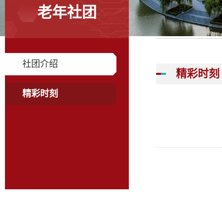
老年社团
社团介绍
精彩时刻
精彩时刻