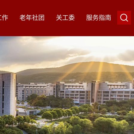
工作
老年社团
关工委
服务指南