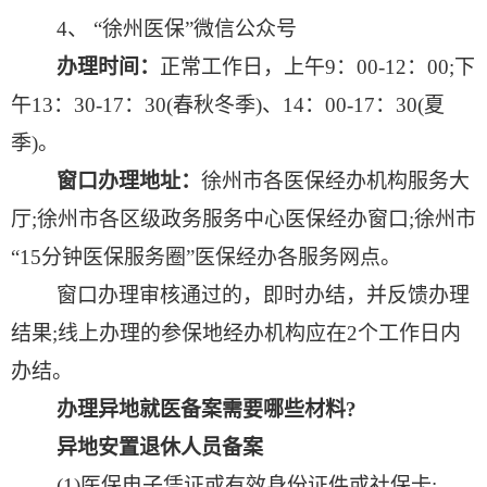
4
、 “徐州医保”微信公众号
办理时间：
正常工作日，上午
9
：
00-12
：
00;
下
午
13
：
30-17
：
30(
春秋冬季
)
、
14
：
00-17
：
30(
夏
季
)
。
窗口办理地址：
徐州市各医保经办机构服务大
厅
;
徐州市各区级政务服务中心医保经办窗口
;
徐州市
“
15
分钟医保服务圈”医保经办各服务网点。
窗口办理审核通过的，即时办结，并反馈办理
结果
;
线上办理的参保地经办机构应在
2
个工作日内
办结。
办理异地就医备案需要哪些材料
?
异地安置退休人员备案
(1)
医保电子凭证或有效身份证件或社保卡
;