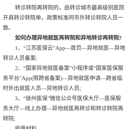
转诊转院再转院的，由转诊城市最高级别医院
开具转诊转院单，政策标准同市外转诊转院人员一
致。
如何办理异地就医再转院和异地转诊再转院
?
1
、“江苏医保云”
App
—首页—异地就医—异地
转诊人员备案
;
2
、“国家异地就医备案”小程序或“国家医保服
务平台”
App(
限跨省备案
)
—异地就医申请—跨省临
时外出就医人员—异地转诊人员
;
3
、“徐州医保”微信公众号医保大厅—医保服
务大厅—线上办理—异地就医再转诊和转诊转院再
转院
;
所需材料