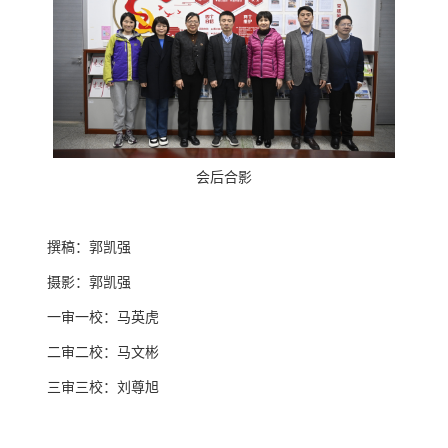
会后合影
撰稿：郭凯强
摄影：郭凯强
一审一校：马英虎
二审二校：马文彬
三审三校：刘尊旭