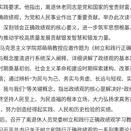
实践要求。他指出，离退休老同志是党和国家的宝贵财富
确政绩观，为党和人民事业作出了重要贡献。举办此次读
，深刻领会正确政绩观的核心要义，进一步筑牢思想根基
为推动学校高质量发展贡献银发智慧和银发力量。
马克思主义学院郑萌萌教授应邀作题为《树立和践行正
与概念厘清进行系统深入阐释，详细讲解了政绩观的基本
时期奠基初创、社会主义革命和建设时期探索建构、改革
络；通过辨析“为民与为己、务实与务虚、长远与短视、
、我与我们”等关键概念，指出政绩观的核心是解决好“政
终坚持人民至上、为民造福的根本立场，大力弘扬求真务
当，努力创造经得起实践、人民和历史检验的实绩。
后，召开了离退休人员党委树立和践行正确政绩观学习
习近平总书记关于树立和践行正确政绩观的一系列重要论