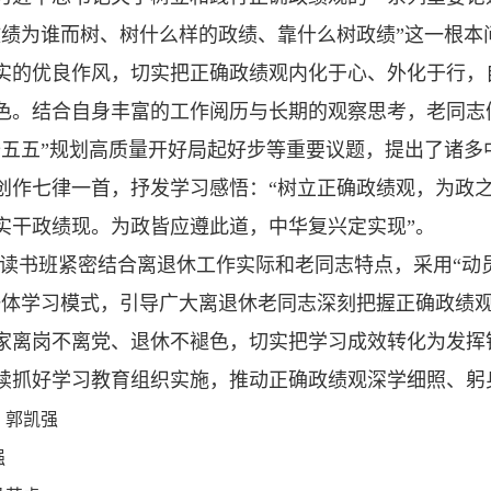
政绩为谁而树、树什么样的政绩、靠什么树政绩”这一根
实的优良作风，切实把正确政绩观内化于心、外化于行，
色。结合自身丰富的工作阅历与长期的观察思考，老同志
十五五”规划高质量开好局起好步等重要议题，提出了诸
创作七律一首，抒发学习感悟：“树立正确政绩观，为政
实干政绩现。为政皆应遵此道，中华复兴定实现”。
读书班紧密结合离退休工作实际和老同志特点，采用“动
一体学习模式，引导广大离退休老同志深刻把握正确政绩
家离岗不离党、退休不褪色，切实把学习成效转化为发挥
续抓好学习教育组织实施，推动正确政绩观深学细照、躬
、郭凯强
强