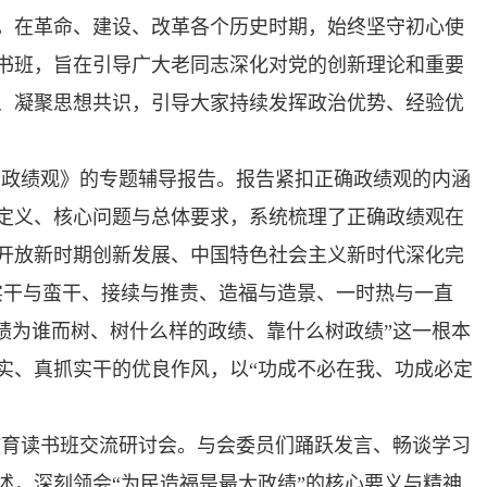
，在革命、建设、改革各个历史时期，始终坚守初心使
书班，旨在引导广大老同志深化对党的创新理论和重要
、凝聚思想共识，引导大家持续发挥政治优势、经验优
确政绩观》的专题辅导报告。报告紧扣正确政绩观的内涵
定义、核心问题与总体要求，系统梳理了正确政绩观在
开放新时期创新发展、中国特色社会主义新时代深化完
实干与蛮干、接续与推责、造福与造景、一时热与一直
绩为谁而树、树什么样的政绩、靠什么树政绩”这一根本
实、真抓实干的优良作风，以“功成不必在我、功成必定
教育读书班交流研讨会。与会委员们踊跃发言、畅谈学习
述，深刻领会“为民造福是最大政绩”的核心要义与精神