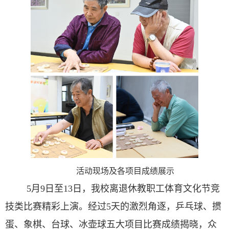
活动现场及各项目成绩展示
5月9日至13日，我校离退休教职工体育文化节竞
技类比赛精彩上演。经过5天的激烈角逐，乒乓球、掼
蛋、象棋、台球、冰壶球五大项目比赛成绩揭晓，众