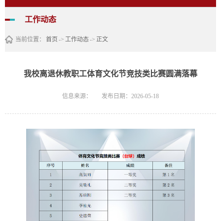
工作动态
当前位置：
首页
->
工作动态
->
正文
我校离退休教职工体育文化节竞技类比赛圆满落幕
信息来源：
发布日期：2026-05-18