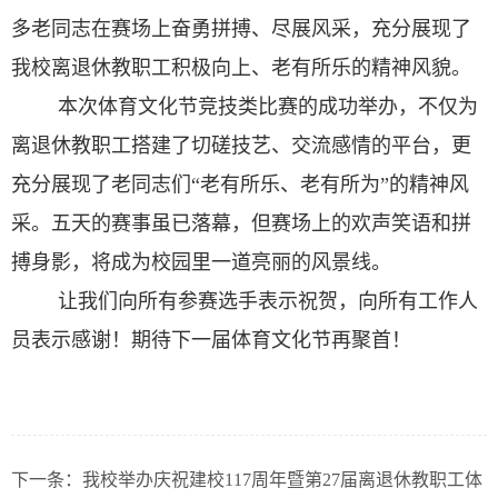
多老同志在赛场上奋勇拼搏、尽展风采，充分展现了
我校离退休教职工积极向上、老有所乐的精神风貌。
本次体育文化节竞技类比赛的成功举办，不仅为
离退休教职工搭建了切磋技艺、交流感情的平台，更
充分展现了老同志们“老有所乐、老有所为”的精神风
采。五天的赛事虽已落幕，但赛场上的欢声笑语和拼
搏身影，将成为校园里一道亮丽的风景线。
让我们向所有参赛选手表示祝贺，向所有工作人
员表示感谢！期待下一届体育文化节再聚首！
下一条：我校举办庆祝建校117周年暨第27届离退休教职工体