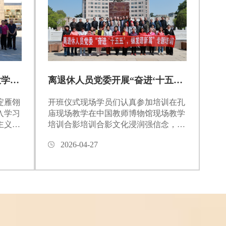
京西一楼党总支与中国矿业大学（北京）煤炭精细勘探与智能开发全国重点实验室党支部联合开展“雄安行”主题党日活动
离退休人员党委开展“奋进‘十五五’，银发谱新篇”专题培训
淀雁翎
​开班仪式现场学员们认真参加培训在孔
入学习
庙现场教学在中国教师博物馆现场教学
主义思
培训合影培训合影文化浸润强信念，皓
的宏伟
首丹心续华章。4月24日至25日，中国
2026-04-27
日，京
矿业大学离退休人员党委组织党委委
（北
员、党支部书记、委员和处机关党支部
国重点
党员等40余人赴曲阜师范大学开展“奋
主题党
进‘十五五’，银发谱新篇”专题培训。4
次研学
月24日上午，开班仪式在曲阜师范大学
雄安规
会议室举行，中国矿业大学离退休人员
整体规
党委书记刘尊旭、曲阜师范大学优秀传
统文化教育中心主任沈...