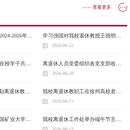
—— 查看更多
离退休人员党委召开2024-2026年度“两优一先”表彰大会
学习强国对我校退休教授王德明事迹进行报道
2026-06-22
我校离退休教职工与在校学子共赴台儿庄龙舟盛会
离退休人员党委组织各党支部收看第32场全国离退休干部网上专题报告会
2026-06-20
我校召开“十五五”规划离退休教职工代表座谈会
我校离退休教职工在徐州高校老年体协第十二届象棋交流赛中获团体优秀奖
2026-06-15
京西一楼党总支与中国矿业大学（北京）煤炭精细勘探与智能开发全国重点实验室党支部联合开展“雄安行”主题党日活动
我校离退休工作处举办端午节主题活动
2026-06-13