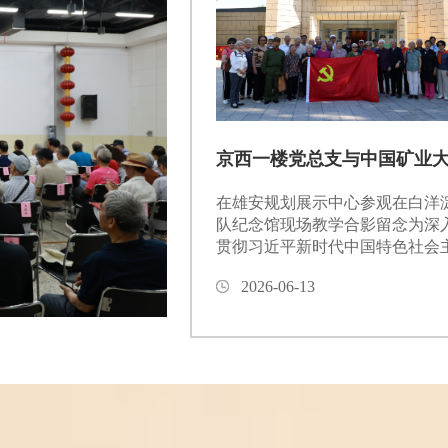
在雄安规划展示中心参观在白洋
队纪念馆现场教学​合影留念为深
贯彻习近平新时代中国特色社会
想，实地感悟国家重大战略部署
2026-06-13
蓝图与实践成效，2026年6月11
西一楼党总支联合中国矿业大学
京）煤炭精细勘探与智能开发全
实验室党支部组织开展“雄安行”
日活动，30余名党员群众参与此
实践。上午，全体人员率先走进
划展示中心，老同志们驻足观看
划沙盘、专题成果展区，...