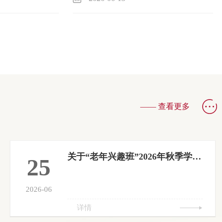
党总支与中国矿业大学（北京）煤炭精细勘探
全国重点实验室党支部联合开展“雄安行”主题
13
—— 查看更多
关于“老年兴趣班”2026年秋季学期开学通知及课程安排
25
2026-06
详情