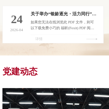
关于举办“银龄逐光・活力同行”体育文化节系列活动通知
24
如果您无法在线浏览此 PDF 文件，则可
以下载免费小巧的 福昕(Foxit) PDF 阅读
2026-04
器,安装后即可在线浏览 或下载免费的
详情
Adobe Reader PDF 阅读器,安装后即可在
线浏览 或下载此 PDF 文件
党建动态